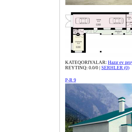
KATEQORIYALAR:
Hazır ev proy
REYTINQ: 0.0/0 |
SERHLER (0)
P-R 9