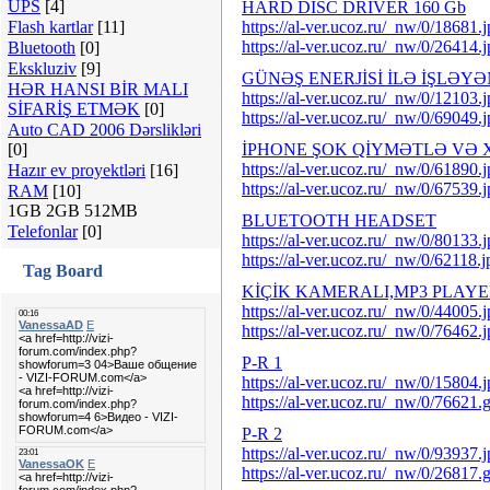
UPS
[4]
HARD DISC DRIVER 160 Gb
Flash kartlar
[11]
https://al-ver.ucoz.ru/_nw/0/18681.
https://al-ver.ucoz.ru/_nw/0/26414.
Bluetooth
[0]
Ekskluziv
[9]
GÜNƏŞ ENERJİSİ İLƏ İŞLƏY
HƏR HANSI BİR MALI
https://al-ver.ucoz.ru/_nw/0/12103.
SİFARİŞ ETMƏK
[0]
https://al-ver.ucoz.ru/_nw/0/69049.
Auto CAD 2006 Dərslikləri
[0]
İPHONE ŞOK QİYMƏTLƏ VƏ X
https://al-ver.ucoz.ru/_nw/0/61890.
Hazır ev proyektləri
[16]
https://al-ver.ucoz.ru/_nw/0/67539.
RAM
[10]
1GB 2GB 512MB
BLUETOOTH HEADSET
Telefonlar
[0]
https://al-ver.ucoz.ru/_nw/0/80133.
https://al-ver.ucoz.ru/_nw/0/62118.j
Tag Board
KİÇİK KAMERALI,MP3 PLAYE
https://al-ver.ucoz.ru/_nw/0/44005.
https://al-ver.ucoz.ru/_nw/0/76462.
P-R 1
https://al-ver.ucoz.ru/_nw/0/15804.
https://al-ver.ucoz.ru/_nw/0/76621.g
P-R 2
https://al-ver.ucoz.ru/_nw/0/93937.
https://al-ver.ucoz.ru/_nw/0/26817.g