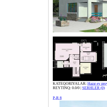
KATEQORIYALAR:
Hazır ev proy
REYTINQ: 0.0/0 |
SERHLER (0)
P-R 8