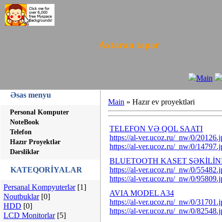
Axtaran tapar
Main
Əsas menyu
Main
»
Hazır ev proyektləri
Personal Komputer
NoteBook
TELEFON VƏ QOL SAATI
Telefon
https://al-ver.ucoz.ru/_nw/0/20126.
Hazır Proyektlər
https://al-ver.ucoz.ru/_nw/0/14797.
Dərsliklər
BLUETOOTH KASET ŞƏKİLİ
KATEQORİYALAR
https://al-ver.ucoz.ru/_nw/0/55482.
https://al-ver.ucoz.ru/_nw/0/95809.
Persanal Kompyuterlər
[1]
AVIA MODEL A34
Noutbuklar
[0]
https://al-ver.ucoz.ru/_nw/0/31701.
HDD
[0]
https://al-ver.ucoz.ru/_nw/0/82548.
LCD Monitorlar
[5]