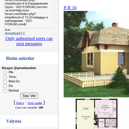
P-R 16
Only authorized users can
post messages
Bizim anketlər
Dizaynı Qiymətləndirin
Əla
Yaxşı
Belə Də
Pis
Bərbad
[
·
]
Nəticə
Arxiv suallar
Cəmi səs verənlər:
280
Valyuta