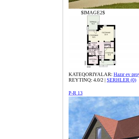
$IMAGE2$
KATEQORIYALAR:
Hazır ev proy
REYTINQ: 4.0/2 |
SERHLER (0)
P-R 13