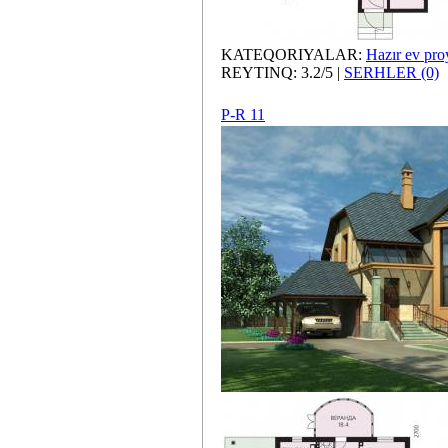
KATEQORIYALAR:
Hazır ev proy
REYTINQ: 3.2/5 |
SERHLER (0)
P-R 11