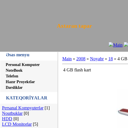
Axtaran tapar
Main
Əsas menyu
Main
»
2008
»
Noyabr
»
18
» 4 GB 
Personal Komputer
4 GB flash kart
NoteBook
Telefon
Hazır Proyektlər
Dərsliklər
KATEQORİYALAR
Persanal Kompyuterlər
[1]
Noutbuklar
[0]
HDD
[0]
LCD Monitorlar
[5]