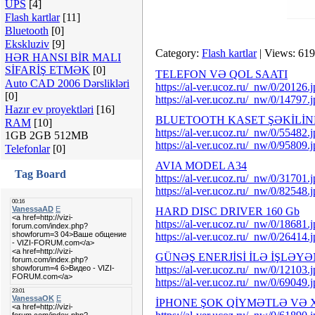
UPS
[4]
Flash kartlar
[11]
Bluetooth
[0]
Ekskluziv
[9]
Category:
Flash kartlar
| Views: 619
HƏR HANSI BİR MALI
SİFARİŞ ETMƏK
[0]
TELEFON VƏ QOL SAATI
Auto CAD 2006 Dərslikləri
https://al-ver.ucoz.ru/_nw/0/20126.
[0]
https://al-ver.ucoz.ru/_nw/0/14797.
Hazır ev proyektləri
[16]
BLUETOOTH KASET ŞƏKİLİ
RAM
[10]
https://al-ver.ucoz.ru/_nw/0/55482.
1GB 2GB 512MB
https://al-ver.ucoz.ru/_nw/0/95809.
Telefonlar
[0]
AVIA MODEL A34
Tag Board
https://al-ver.ucoz.ru/_nw/0/31701.
https://al-ver.ucoz.ru/_nw/0/82548.
HARD DISC DRIVER 160 Gb
https://al-ver.ucoz.ru/_nw/0/18681.
https://al-ver.ucoz.ru/_nw/0/26414.
GÜNƏŞ ENERJİSİ İLƏ İŞLƏY
https://al-ver.ucoz.ru/_nw/0/12103.
https://al-ver.ucoz.ru/_nw/0/69049.
İPHONE ŞOK QİYMƏTLƏ VƏ X