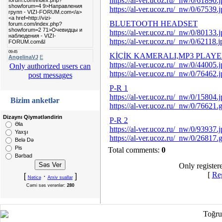
https://al-ver.ucoz.ru/_nw/0/61890.
https://al-ver.ucoz.ru/_nw/0/67539.
BLUETOOTH HEADSET
https://al-ver.ucoz.ru/_nw/0/80133.
https://al-ver.ucoz.ru/_nw/0/62118.j
KİÇİK KAMERALI,MP3 PLAYE
https://al-ver.ucoz.ru/_nw/0/44005.
Only authorized users can
https://al-ver.ucoz.ru/_nw/0/76462.
post messages
P-R 1
https://al-ver.ucoz.ru/_nw/0/15804.
Bizim anketlər
https://al-ver.ucoz.ru/_nw/0/76621.g
Dizaynı Qiymətləndirin
P-R 2
Əla
https://al-ver.ucoz.ru/_nw/0/93937.
Yaxşı
https://al-ver.ucoz.ru/_nw/0/26817.g
Belə Də
Pis
Total comments:
0
Bərbad
Only register
[
Reg
[
·
]
Nəticə
Arxiv suallar
Cəmi səs verənlər:
280
Toğru