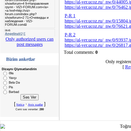
https://al-ver.ucoz.ru/_nw/0/44005.
https://al-ver.ucoz.ru/_nw/0/76462.
P-R 1
https://al-ver.ucoz.ru/_nw/0/15804.
https://al-ver.ucoz.ru/_nw/0/76621.g
P-R 2
Only authorized users can
https://al-ver.ucoz.ru/_nw/0/93937.
post messages
https://al-ver.ucoz.ru/_nw/0/26817.g
Total comments:
0
Bizim anketlər
Only register
[
Reg
Dizaynı Qiymətləndirin
Əla
Yaxşı
Belə Də
Pis
Bərbad
[
·
]
Nəticə
Arxiv suallar
Cəmi səs verənlər:
280
Toğru