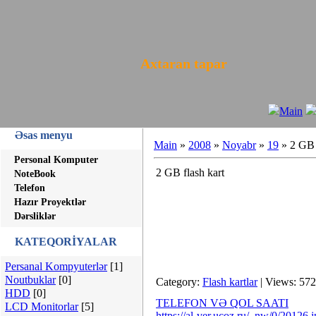
Axtaran tapar
Main
Əsas menyu
Main
»
2008
»
Noyabr
»
19
» 2 GB 
Personal Komputer
2 GB flash kart
NoteBook
Telefon
Hazır Proyektlər
Dərsliklər
KATEQORİYALAR
Persanal Kompyuterlər
[1]
Noutbuklar
[0]
Category:
Flash kartlar
| Views: 572
HDD
[0]
TELEFON VƏ QOL SAATI
LCD Monitorlar
[5]
https://al-ver.ucoz.ru/_nw/0/20126.