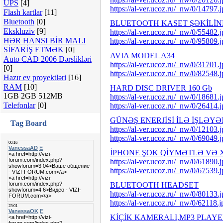
UPS
[4]
https://al-ver.ucoz.ru/_nw/0/14797.
Flash kartlar
[11]
Bluetooth
[0]
BLUETOOTH KASET ŞƏKİLİ
Ekskluziv
[9]
https://al-ver.ucoz.ru/_nw/0/55482.
HƏR HANSI BİR MALI
https://al-ver.ucoz.ru/_nw/0/95809.
SİFARİŞ ETMƏK
[0]
AVIA MODEL A34
Auto CAD 2006 Dərslikləri
https://al-ver.ucoz.ru/_nw/0/31701.
[0]
https://al-ver.ucoz.ru/_nw/0/82548.
Hazır ev proyektləri
[16]
RAM
[10]
HARD DISC DRIVER 160 Gb
1GB 2GB 512MB
https://al-ver.ucoz.ru/_nw/0/18681.
Telefonlar
[0]
https://al-ver.ucoz.ru/_nw/0/26414.
GÜNƏŞ ENERJİSİ İLƏ İŞLƏY
Tag Board
https://al-ver.ucoz.ru/_nw/0/12103.
https://al-ver.ucoz.ru/_nw/0/69049.
İPHONE ŞOK QİYMƏTLƏ VƏ X
https://al-ver.ucoz.ru/_nw/0/61890.
https://al-ver.ucoz.ru/_nw/0/67539.
BLUETOOTH HEADSET
https://al-ver.ucoz.ru/_nw/0/80133.
https://al-ver.ucoz.ru/_nw/0/62118.j
KİÇİK KAMERALI,MP3 PLAYE