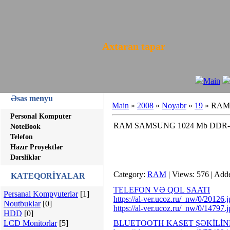
Axtaran tapar
Main
Əsas menyu
Main
»
2008
»
Noyabr
»
19
» RAM 
Personal Komputer
RAM SAMSUNG 1024 Mb DDR-I
NoteBook
Telefon
Hazır Proyektlər
Dərsliklər
Category:
RAM
| Views: 576 | Add
KATEQORİYALAR
TELEFON VƏ QOL SAATI
Persanal Kompyuterlər
[1]
https://al-ver.ucoz.ru/_nw/0/20126.
Noutbuklar
[0]
https://al-ver.ucoz.ru/_nw/0/14797.
HDD
[0]
LCD Monitorlar
[5]
BLUETOOTH KASET ŞƏKİLİ