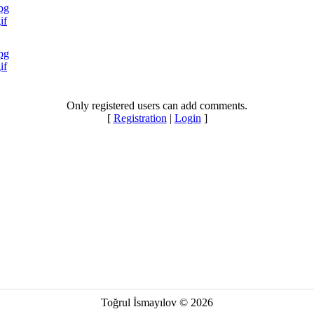
jpg
if
jpg
if
Only registered users can add comments.
[
Registration
|
Login
]
Toğrul İsmayılov © 2026