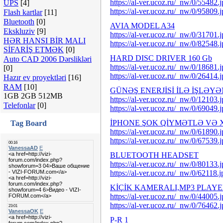
https://al-ver.ucoz.ru/_nw/0/55482.
UPS
[4]
https://al-ver.ucoz.ru/_nw/0/95809.
Flash kartlar
[11]
Bluetooth
[0]
AVIA MODEL A34
Ekskluziv
[9]
https://al-ver.ucoz.ru/_nw/0/31701.
HƏR HANSI BİR MALI
https://al-ver.ucoz.ru/_nw/0/82548.
SİFARİŞ ETMƏK
[0]
HARD DISC DRIVER 160 Gb
Auto CAD 2006 Dərslikləri
https://al-ver.ucoz.ru/_nw/0/18681.
[0]
https://al-ver.ucoz.ru/_nw/0/26414.
Hazır ev proyektləri
[16]
RAM
[10]
GÜNƏŞ ENERJİSİ İLƏ İŞLƏY
1GB 2GB 512MB
https://al-ver.ucoz.ru/_nw/0/12103.
Telefonlar
[0]
https://al-ver.ucoz.ru/_nw/0/69049.
İPHONE ŞOK QİYMƏTLƏ VƏ X
Tag Board
https://al-ver.ucoz.ru/_nw/0/61890.
https://al-ver.ucoz.ru/_nw/0/67539.
BLUETOOTH HEADSET
https://al-ver.ucoz.ru/_nw/0/80133.
https://al-ver.ucoz.ru/_nw/0/62118.j
KİÇİK KAMERALI,MP3 PLAYE
https://al-ver.ucoz.ru/_nw/0/44005.
https://al-ver.ucoz.ru/_nw/0/76462.
P-R 1