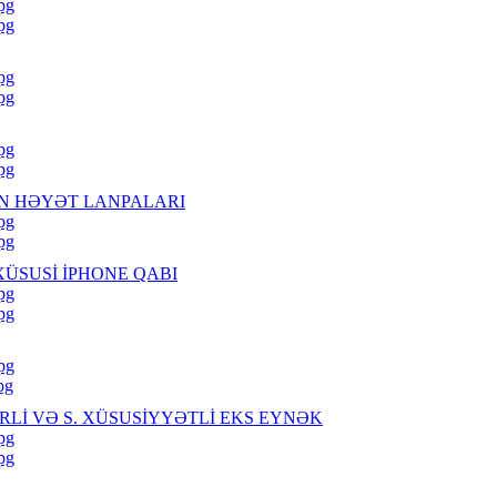
jpg
jpg
jpg
jpg
jpg
jpg
ƏN HƏYƏT LANPALARI
jpg
jpg
ÜSUSİ İPHONE QABI
jpg
jpg
jpg
pg
RLİ VƏ S. XÜSUSİYYƏTLİ EKS EYNƏK
jpg
jpg