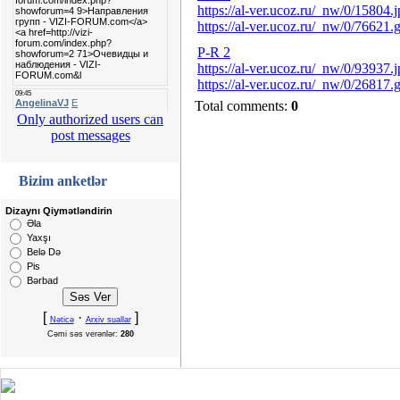
https://al-ver.ucoz.ru/_nw/0/15804.
https://al-ver.ucoz.ru/_nw/0/76621.g
P-R 2
https://al-ver.ucoz.ru/_nw/0/93937.
https://al-ver.ucoz.ru/_nw/0/26817.g
Total comments:
0
Only authorized users can
post messages
Bizim anketlər
Dizaynı Qiymətləndirin
Əla
Yaxşı
Belə Də
Pis
Bərbad
[
·
]
Nəticə
Arxiv suallar
Cəmi səs verənlər:
280