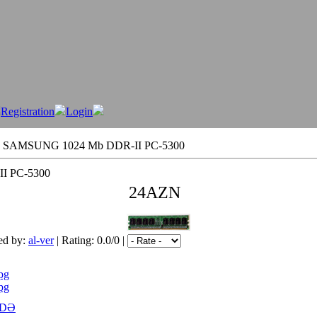
Registration
Login
SAMSUNG 1024 Mb DDR-II PC-5300
I PC-5300
24AZN
ed by:
al-ver
| Rating: 0.0/0 |
jpg
jpg
NDƏ