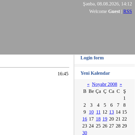
Şənbə, 08.08.2026, 14:12
Welcome
Guest
|
RSS
Login form
Yeni Kalendar
16:45
«
Noyabr 2008
»
B
Be
Ça
Ç
Ca
C
Ş
1
2
3
4
5
6
7
8
9
10
11
12
13
14
15
16
17
18
19
20
21
22
23
24
25
26
27
28
29
30