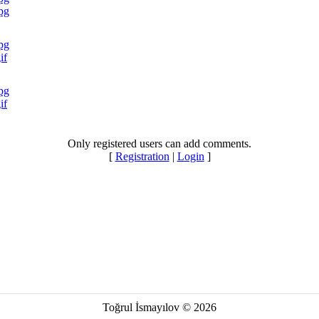
jpg
jpg
if
jpg
if
Only registered users can add comments.
[
Registration
|
Login
]
Toğrul İsmayılov © 2026