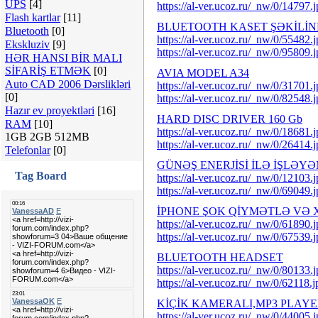
UPS
[4]
https://al-ver.ucoz.ru/_nw/0/14797.
Flash kartlar
[11]
BLUETOOTH KASET ŞƏKİLİ
Bluetooth
[0]
https://al-ver.ucoz.ru/_nw/0/55482.
Ekskluziv
[9]
https://al-ver.ucoz.ru/_nw/0/95809.
HƏR HANSI BİR MALI
SİFARİŞ ETMƏK
[0]
AVIA MODEL A34
Auto CAD 2006 Dərslikləri
https://al-ver.ucoz.ru/_nw/0/31701.
[0]
https://al-ver.ucoz.ru/_nw/0/82548.
Hazır ev proyektləri
[16]
HARD DISC DRIVER 160 Gb
RAM
[10]
https://al-ver.ucoz.ru/_nw/0/18681.
1GB 2GB 512MB
https://al-ver.ucoz.ru/_nw/0/26414.
Telefonlar
[0]
GÜNƏŞ ENERJİSİ İLƏ İŞLƏY
Tag Board
https://al-ver.ucoz.ru/_nw/0/12103.
https://al-ver.ucoz.ru/_nw/0/69049.
İPHONE ŞOK QİYMƏTLƏ VƏ X
https://al-ver.ucoz.ru/_nw/0/61890.
https://al-ver.ucoz.ru/_nw/0/67539.
BLUETOOTH HEADSET
https://al-ver.ucoz.ru/_nw/0/80133.
https://al-ver.ucoz.ru/_nw/0/62118.j
KİÇİK KAMERALI,MP3 PLAYE
https://al-ver.ucoz.ru/_nw/0/44005.