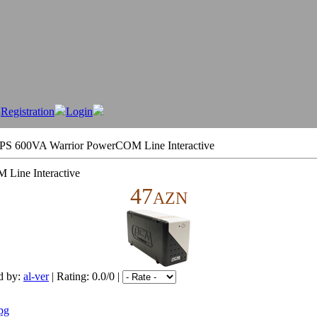
Registration
Login
S 600VA Warrior PowerCOM Line Interactive
Line Interactive
47
AZN
d by:
al-ver
| Rating: 0.0/0 |
jpg