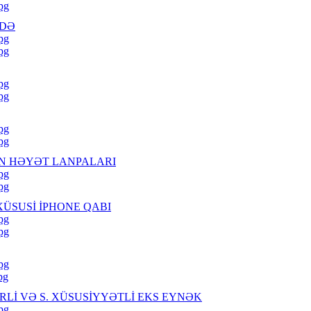
jpg
NDƏ
jpg
jpg
jpg
jpg
jpg
jpg
ƏN HƏYƏT LANPALARI
jpg
jpg
ÜSUSİ İPHONE QABI
jpg
jpg
jpg
pg
RLİ VƏ S. XÜSUSİYYƏTLİ EKS EYNƏK
jpg