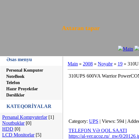
Axtaran tapar
Main
Əsas menyu
Main
»
2008
»
Noyabr
»
19
» 310UP
Personal Komputer
310UPS 600VA Warrior PowerCOM 
NoteBook
Telefon
Hazır Proyektlər
Dərsliklər
KATEQORİYALAR
Persanal Kompyuterlər
[1]
Category:
UPS
| Views: 594 | Adde
Noutbuklar
[0]
HDD
[0]
TELEFON VƏ QOL SAATI
LCD Monitorlar
[5]
https://al-ver.ucoz.ru/_nw/0/20126.