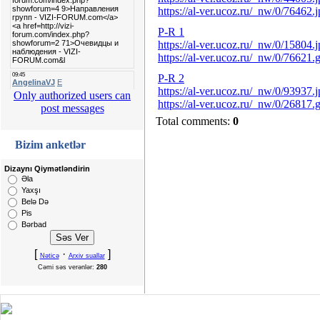
https://al-ver.ucoz.ru/_nw/0/76462.
P-R 1
https://al-ver.ucoz.ru/_nw/0/15804.
https://al-ver.ucoz.ru/_nw/0/76621.g
P-R 2
https://al-ver.ucoz.ru/_nw/0/93937.
Only authorized users can
https://al-ver.ucoz.ru/_nw/0/26817.g
post messages
Total comments:
0
Bizim anketlər
Dizaynı Qiymətləndirin
Əla
Yaxşı
Belə Də
Pis
Bərbad
[
·
]
Nəticə
Arxiv suallar
Cəmi səs verənlər:
280