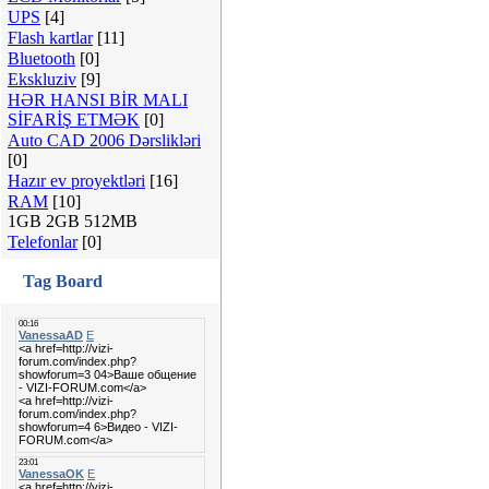
UPS
[4]
Flash kartlar
[11]
Bluetooth
[0]
Ekskluziv
[9]
HƏR HANSI BİR MALI
SİFARİŞ ETMƏK
[0]
Auto CAD 2006 Dərslikləri
[0]
Hazır ev proyektləri
[16]
RAM
[10]
1GB 2GB 512MB
Telefonlar
[0]
Tag Board