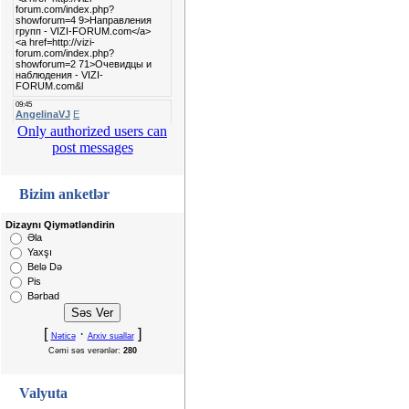
Only authorized users can
post messages
Bizim anketlər
Dizaynı Qiymətləndirin
Əla
Yaxşı
Belə Də
Pis
Bərbad
[
·
]
Nəticə
Arxiv suallar
Cəmi səs verənlər:
280
Valyuta