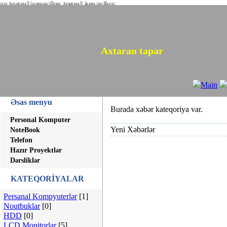
 togrul ismayilov togrul ismayilov
Axtaran tapar
Main
Əsas menyu
Burada
xəbər
kateqoriya var.
Personal Komputer
Yeni Xəbərlər
NoteBook
Telefon
Hazır Proyektlər
Dərsliklər
KATEQORİYALAR
Persanal Kompyuterlər
[1]
Noutbuklar
[0]
HDD
[0]
LCD Monitorlar
[5]